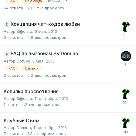
(и ещё 1 )
FAQ
Вам сюда
54
ответа
23.3 тыс
просмотр
Концепция чит-кодов любви
Автор
S@disto
,
6 мая, 2013
0
ответов
4.8 тыс
просмотров
FAQ по вызвонам By Domino
Автор
DotSpy
,
3 мая, 2013
FAQ
Вызвон
0
ответов
6.2 тыс
просмотров
Копилка просветления
Автор
S@disto
,
11 сентября, 2013
1
ответ
4.2 тыс
просмотров
Клубный Съем
Автор
Domino
,
11 сентября, 2013
7
ответов
7.3 тыс
просмотров