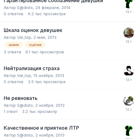
Гарантированное соблазнение девушки
Автор
S@disto
,
24 февраля, 2014
0
ответов
6.2 тыс
просмотра
Шкала оценок девушек
Автор
Val_top
,
2 мая, 2013
шкала
оценка
3
ответа
6.1 тыс
просмотров
Нейтрализация страха
Автор
Val_top
,
15 ноября, 2013
0
ответов
3.5 тыс
просмотра
Не ревновать
Автор
S@disto
,
2 ноября, 2013
1
ответ
3.2 тыс
просмотр
Качественное и приятное ЛТР
Автор
S@disto
,
2 ноября, 2013