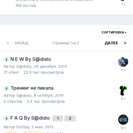
166
постов
СОРТИРОВКА
НАЗАД
Страница 1 из 2
ДАЛЕЕ
N E W By S@disto
Автор
S@disto
,
26 декабря, 2013
21
ответ
22.9 тыс
просмотров
Тренинг не пикапа
Автор
S@disto
,
8 октября, 2014
0
ответов
3.4 тыс
просмотров
F A Q By S@disto
1
2
Автор
DotSpy
,
2 мая, 2013