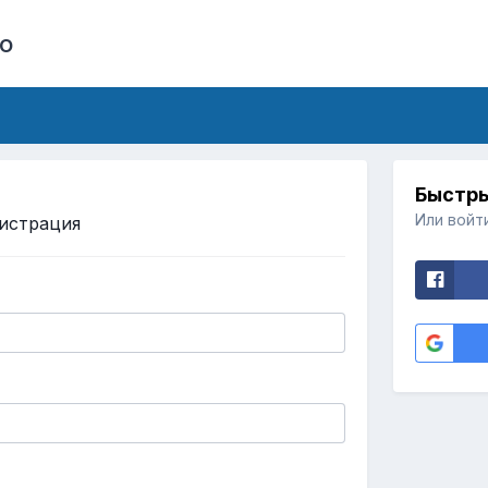
o
Быстры
Или войт
истрация