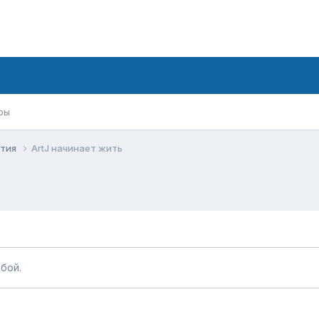
ры
ития
ArtJ начинает жить
бой.