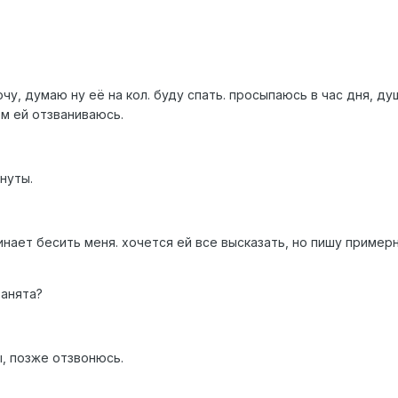
очу, думаю ну её на кол. буду спать. просыпаюсь в час дня, ду
ом ей отзваниваюсь.
нуты.
чинает бесить меня. хочется ей все высказать, но пишу пример
занята?
ы, позже отзвонюсь.