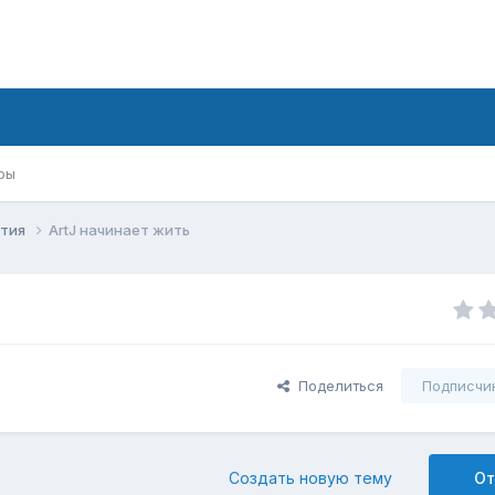
ры
ития
ArtJ начинает жить
Поделиться
Подписчи
Создать новую тему
От