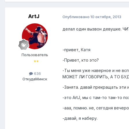
ArtJ
Опубликовано
10 октября, 2013
делал один вызвон девушке. Ч
-привет, Катя
Пользователь
-Привет, кто это?
-Ты меня уже наверное и не в
636
МОЖЕТ ЛИ ГОВОРИТЬ, А ТО БУД
Откуда
Минск
-Занята. давай прекращать эти и
-это ArtJ, мы с там-то там-то п
-ааа, помню. не, сегодня вечеро
-давай, я наберу.