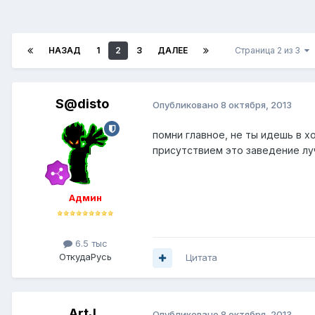
НАЗАД
1
2
3
ДАЛЕЕ
Страница 2 из 3
S@disto
Опубликовано
8 октября, 2013
помни главное, не ты идешь в 
присутствием это заведение лу
Админ
6.5 тыс
Откуда
Русь
Цитата
ArtJ
Опубликовано
8 октября, 2013