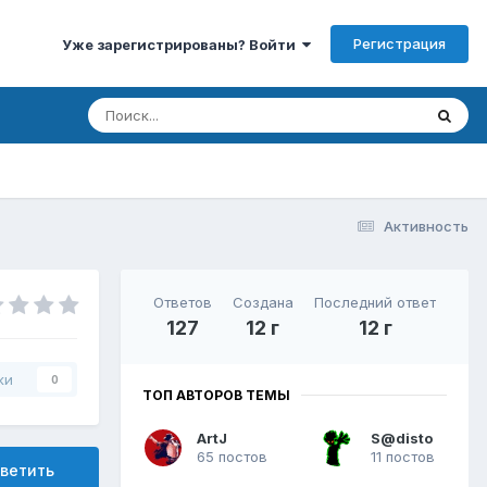
Регистрация
Уже зарегистрированы? Войти
Активность
Ответов
Создана
Последний ответ
127
12 г
12 г
ки
0
ТОП АВТОРОВ ТЕМЫ
ArtJ
S@disto
65 постов
11 постов
ветить