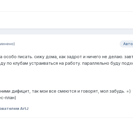
менено)
Авто
а особо писать. сижу дома, как задрот и ничего не делаю. зав
еду по клубам устраиваться на работу. параллельно буду под
 ними дифицит, так мои все смеются и говорят, мол забудь. =)
с-план)
ователем ArtJ