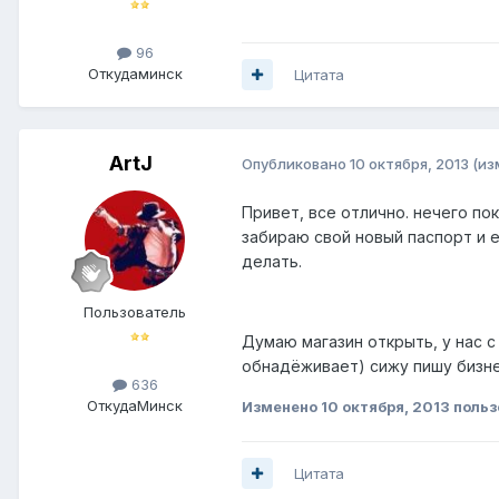
96
Откуда
минск
Цитата
ArtJ
Опубликовано
10 октября, 2013
(из
Привет, все отлично. нечего пок
забираю свой новый паспорт и 
делать.
Пользователь
Думаю магазин открыть, у нас с
обнадёживает) сижу пишу бизне
636
Откуда
Минск
Изменено
10 октября, 2013
польз
Цитата